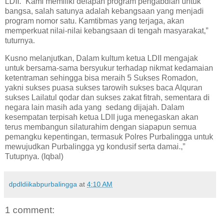
LDII. “Kami memiliki delapan program pengabdian untuk
bangsa, salah satunya adalah kebangsaan yang menjadi
program nomor satu. Kamtibmas yang terjaga, akan
memperkuat nilai-nilai kebangsaan di tengah masyarakat,”
tuturnya.
Kusno melanjutkan, Dalam kultum ketua LDII mengajak
untuk bersama-sama bersyukur terhadap nikmat kedamaian
ketentraman sehingga bisa meraih 5 Sukses Romadon,
yakni sukses puasa sukses tarowih sukses baca Alquran
sukses Lailatul qodar dan sukses zakat fitrah, sementara di
negara lain masih ada yang sedang dijajah. Dalam
kesempatan terpisah ketua LDII juga menegaskan akan
terus membangun silaturahim dengan siapapun semua
pemangku kepentingan, termasuk Polres Purbalingga untuk
mewujudkan Purbalingga yg kondusif serta damai.,”
Tutupnya. (Iqbal)
dpdldiikabpurbalingga
at
4:10 AM
1 comment: