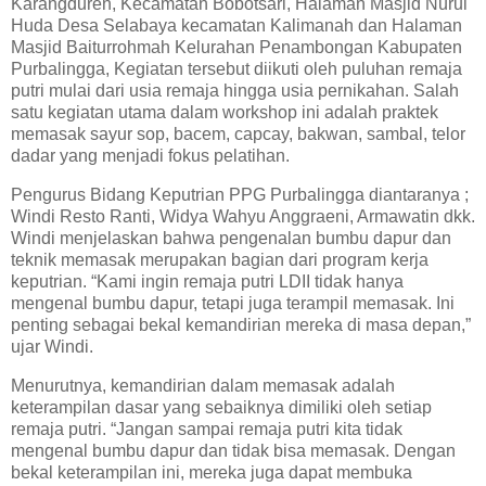
Karangduren, Kecamatan Bobotsari, Halaman Masjid Nurul
Huda Desa Selabaya kecamatan Kalimanah dan Halaman
Masjid Baiturrohmah Kelurahan Penambongan Kabupaten
Purbalingga, Kegiatan tersebut diikuti oleh puluhan remaja
putri mulai dari usia remaja hingga usia pernikahan. Salah
satu kegiatan utama dalam workshop ini adalah praktek
memasak sayur sop, bacem, capcay, bakwan, sambal, telor
dadar yang menjadi fokus pelatihan.
Pengurus Bidang Keputrian PPG Purbalingga diantaranya ;
Windi Resto Ranti, Widya Wahyu Anggraeni, Armawatin dkk.
Windi menjelaskan bahwa pengenalan bumbu dapur dan
teknik memasak merupakan bagian dari program kerja
keputrian. “Kami ingin remaja putri LDII tidak hanya
mengenal bumbu dapur, tetapi juga terampil memasak. Ini
penting sebagai bekal kemandirian mereka di masa depan,”
ujar Windi.
Menurutnya, kemandirian dalam memasak adalah
keterampilan dasar yang sebaiknya dimiliki oleh setiap
remaja putri. “Jangan sampai remaja putri kita tidak
mengenal bumbu dapur dan tidak bisa memasak. Dengan
bekal keterampilan ini, mereka juga dapat membuka