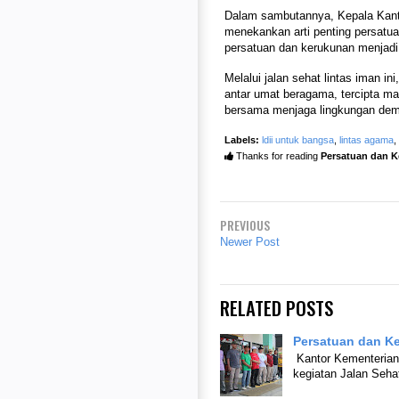
Dalam sambutannya, Kepala Kant
menekankan arti penting persatu
persatuan dan kerukunan menjadi
Melalui jalan sehat lintas iman i
antar umat beragama, tercipta m
bersama menjaga lingkungan demi
Labels:
ldii untuk bangsa
,
lintas agama
,
Thanks for reading
Persatuan dan K
PREVIOUS
Newer Post
RELATED POSTS
Persatuan dan K
Kantor Kementerian
kegiatan Jalan Seh