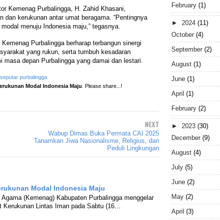
February
(1)
or Kemenag Purbalingga, H. Zahid Khasani,
an dan kerukunan antar umat beragama. “Pentingnya
►
2024
(11)
 modal menuju Indonesia maju,” tegasnya.
October
(4)
ni, Kemenag Purbalingga berharap terbangun sinergi
September
(2)
asyarakat yang rukun, serta tumbuh kesadaran
 masa depan Purbalingga yang damai dan lestari.
August
(1)
seputar purbalingga
June
(1)
erukunan Modal Indonesia Maju
. Please share...!
April
(1)
February
(2)
NEXT
►
2023
(30)
Wabup Dimas Buka Permata CAI 2025
December
(9)
Tanamkan Jiwa Nasionalisme, Religius, dan
Peduli Lingkungan
August
(4)
July
(5)
June
(2)
erukunan Modal Indonesia Maju
May
(2)
 Agama (Kemenag) Kabupaten Purbalingga menggelar
at Kerukunan Lintas Iman pada Sabtu (16…
April
(3)