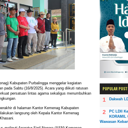
nag) Kabupaten Purbalingga menggelar kegiatan
POPULAR POST
n pada Sabtu (16/8/2025). Acara yang diikuti ratusan
erkuat persatuan lintas agama sekaligus menumbuhkan
ingkungan.
Dakwah LD
n berakhir di halaman Kantor Kemenag Kabupaten
PC LDII K
dilakukan langsung oleh Kepala Kantor Kemenag
KORAMIL 0
 Khasani.
Wawasan Keba
ur, meliputi Aparatur Sipil Negara (ASN) Kemenag