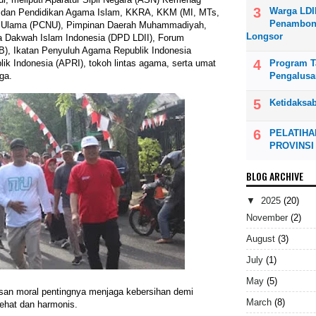
Warga LDI
 dan Pendidikan Agama Islam, KKRA, KKM (MI, MTs,
Penambong
l Ulama (PCNU), Pimpinan Daerah Muhammadiyah,
Longsor
Dakwah Islam Indonesia (DPD LDII), Forum
, Ikatan Penyuluh Agama Republik Indonesia
lik Indonesia (APRI), tokoh lintas agama, serta umat
Program Ta
ga.
Pengalusa
Ketidaksa
PELATIHA
PROVINSI
BLOG ARCHIVE
▼
2025
(20)
November
(2)
August
(3)
July
(1)
May
(5)
esan moral pentingnya menjaga kebersihan demi
March
(8)
ehat dan harmonis.