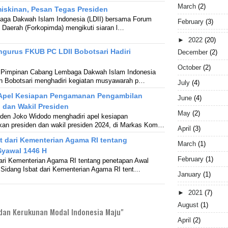
March
(2)
iskinan, Pesan Tegas Presiden
aga Dakwah Islam Indonesia (LDII) bersama Forum
February
(3)
 Daerah (Forkopimda) mengikuti siaran l…
►
2022
(20)
gurus FKUB PC LDII Bobotsari Hadiri
December
(2)
October
(2)
). Pimpinan Cabang Lembaga Dakwah Islam Indonesia
n Bobotsari menghadiri kegiatan musyawarah p…
July
(4)
r Apel Kesiapan Pengamanan Pengambilan
June
(4)
 dan Wakil Presiden
May
(2)
iden Joko Widodo menghadiri apel kesiapan
kan presiden dan wakil presiden 2024, di Markas Kom…
April
(3)
at dari Kementerian Agama RI tentang
March
(1)
Syawal 1446 H
February
(1)
dari Kementerian Agama RI tentang penetapan Awal
 Sidang Isbat dari Kementerian Agama RI tent…
January
(1)
►
2021
(7)
August
(1)
an Kerukunan Modal Indonesia Maju"
April
(2)