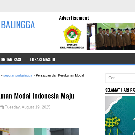
Advertisement
RBALINGGA
ORGANISASI
LOKASI MASJID
»
seputar purbalingga
»
Persatuan dan Kerukunan Modal
SELAMAT HARI RAY
unan Modal Indonesia Maju
Tuesday, August 19, 2025