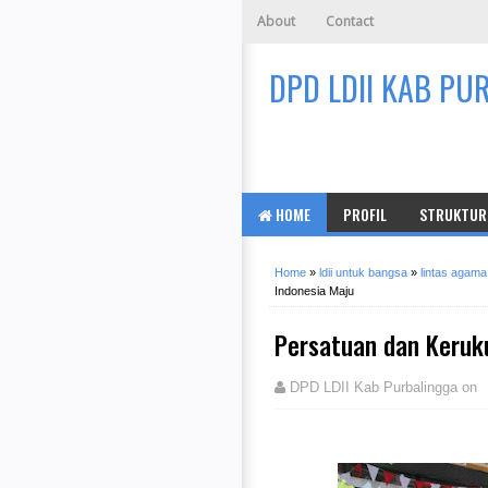
About
Contact
DPD LDII KAB PU
HOME
PROFIL
STRUKTUR 
Home
»
ldii untuk bangsa
»
lintas agama
Indonesia Maju
Persatuan dan Keruk
DPD LDII Kab Purbalingga
on