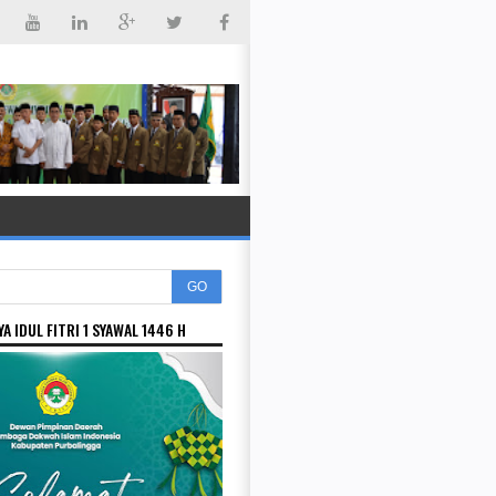
GO
A IDUL FITRI 1 SYAWAL 1446 H