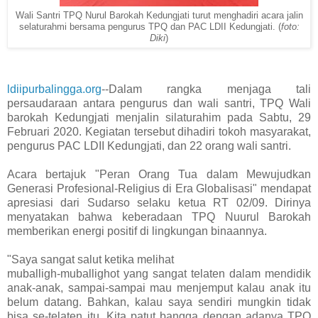
Wali Santri TPQ Nurul Barokah Kedungjati turut menghadiri acara jalin
selaturahmi bersama pengurus TPQ dan PAC LDII Kedungjati. (
foto:
Diki
)
ldiipurbalingga.org
--Dalam rangka menjaga tali
persaudaraan antara pengurus dan wali santri, TPQ Wali
barokah Kedungjati menjalin silaturahim pada Sabtu, 29
Februari 2020. Kegiatan tersebut dihadiri tokoh masyarakat,
pengurus PAC LDII Kedungjati, dan 22 orang wali santri.
Acara bertajuk "Peran Orang Tua dalam Mewujudkan
Generasi Profesional-Religius di Era Globalisasi" mendapat
apresiasi dari Sudarso selaku ketua RT 02/09. Dirinya
menyatakan bahwa keberadaan TPQ Nuurul Barokah
memberikan energi positif di lingkungan binaannya.
"Saya sangat salut ketika melihat
muballigh-muballighot yang sangat telaten dalam mendidik
anak-anak, sampai-sampai mau menjemput kalau anak itu
belum datang. Bahkan, kalau saya sendiri mungkin tidak
bisa se-telaten itu. Kita patut bangga dengan adanya TPQ