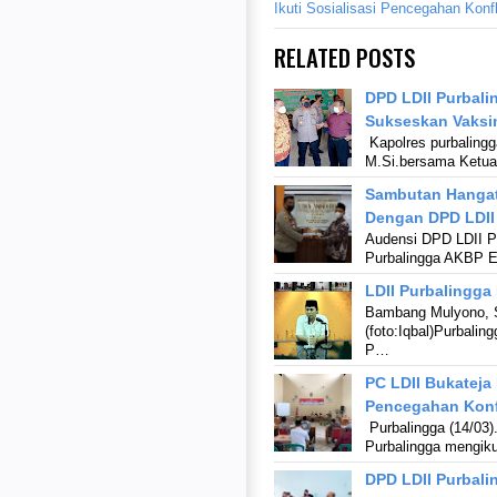
Ikuti Sosialisasi Pencegahan Konfl
RELATED POSTS
DPD LDII Purbali
Sukseskan Vaksi
Kapolres purbalingg
M.Si.bersama Ketua
Sambutan Hangat
Dengan DPD LDII 
Audensi DPD LDII P
Purbalingga AKBP Er
LDII Purbalingga
Bambang Mulyono, S
(foto:Iqbal)Purbali
P…
PC LDII Bukateja 
Pencegahan Konfl
Purbalingga (14/03)
Purbalingga mengiku
DPD LDII Purbali