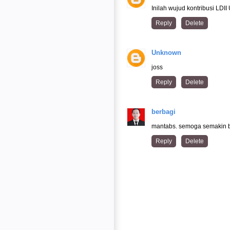
Inilah wujud kontribusi L
Reply
Delete
Unknown
joss
Reply
Delete
berbagi
mantabs. semoga semakin 
Reply
Delete