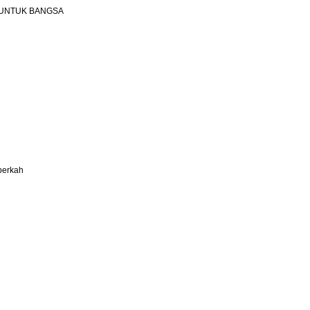
DII UNTUK BANGSA
berkah