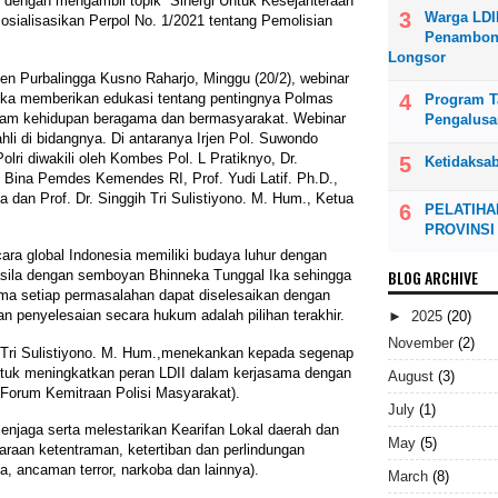
 dengan mengambil topik “Sinergi Untuk Kesejahteraan
Warga LDI
sialisasikan Perpol No. 1/2021 tentang Pemolisian
Penambong
Longsor
n Purbalingga Kusno Raharjo, Minggu (20/2), webinar
gka memberikan edukasi tentang pentingnya Polmas
Program Ta
lam kehidupan beragama dan bermasyarakat. Webinar
Pengalusa
hli di bidangnya. Di antaranya Irjen Pol. Suwondo
ri diwakili oleh Kombes Pol. L Pratiknyo, Dr.
Ketidaksa
 Bina Pemdes Kemendes RI, Prof. Yudi Latif. Ph.D.,
 dan Prof. Dr. Singgih Tri Sulistiyono. M. Hum., Ketua
PELATIHA
PROVINSI
ra global Indonesia memiliki budaya luhur dengan
BLOG ARCHIVE
ncasila dengan semboyan Bhinneka Tunggal Ika sehingga
a setiap permasalahan dapat diselesaikan dengan
 penyelesaian secara hukum adalah pilihan terakhir.
►
2025
(20)
November
(2)
h Tri Sulistiyono. M. Hum.,menekankan kepada segenap
uk meningkatkan peran LDII dalam kerjasama dengan
August
(3)
orum Kemitraan Polisi Masyarakat).
July
(1)
menjaga serta melestarikan Kearifan Lokal daerah dan
May
(5)
raan ketentraman, ketertiban dan perlindungan
 ancaman terror, narkoba dan lainnya).
March
(8)