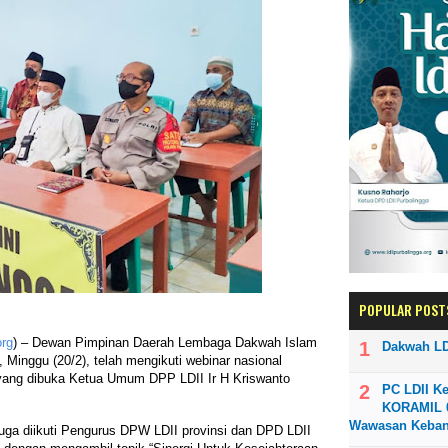
POPULAR POST
org
) – Dewan Pimpinan Daerah Lembaga Dakwah Islam
Dakwah LD
 Minggu (20/2), telah mengikuti webinar nasional
yang dibuka Ketua Umum DPP LDII Ir H Kriswanto
PC LDII K
KORAMIL 0
Wawasan Keba
 juga diikuti Pengurus DPW LDII provinsi dan DPD LDII