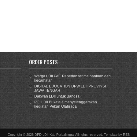
ORDER POSTS
Warga LDII PAC Pepedan terima bantuan dari
kecamatan
DIGITAL EDUCATION DPW LDII PROVINSI
JAWA TENGAH
Dakwah LDII untuk Bangsa
PC. LDII Bukateja menyelenggarakan
kegiatan Pekan Olahraga
Copyright ©
2026
DPD LDII Kab Purbalingga
. All rights reserved. Template by
RES