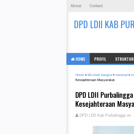
About
Contact
DPD LDII KAB PU
HOME
PROFIL
STRUKTUR 
Home
»
ldii untuk bangsa
»
nasional
»
or
Kesejahteraan Masyarakat
DPD LDII Purbalingga
Kesejahteraan Masy
DPD LDII Kab Purbalingga
on