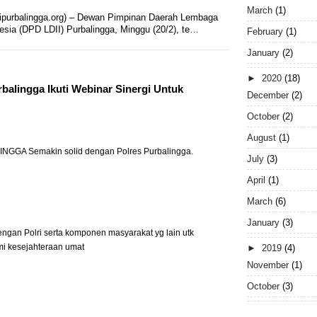
March
(1)
urbalingga.org) – Dewan Pimpinan Daerah Lembaga
sia (DPD LDII) Purbalingga, Minggu (20/2), te…
February
(1)
January
(2)
►
2020
(18)
alingga Ikuti Webinar Sinergi Untuk
December
(2)
October
(2)
August
(1)
NGGA Semakin solid dengan Polres Purbalingga.
July
(3)
April
(1)
March
(6)
January
(3)
ngan Polri serta komponen masyarakat yg lain utk
i kesejahteraan umat
►
2019
(4)
November
(1)
October
(3)