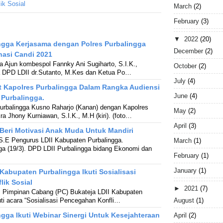
ik Sosial
March
(2)
February
(3)
▼
2022
(20)
ngga Kerjasama dengan Polres Purbalingga
December
(2)
nasi Candi 2021
a Ajun kombespol Fannky Ani Sugiharto, S.I.K.,
October
(2)
 DPD LDII dr.Sutanto, M.Kes dan Ketua Po…
July
(4)
 Kapolres Purbalingga Dalam Rangka Audiensi
June
(4)
Purbalingga.
urbalingga Kusno Raharjo (Kanan) dengan Kapolres
May
(2)
a Jhony Kurniawan, S.I.K., M.H (kiri). (foto…
April
(3)
 Beri Motivasi Anak Muda Untuk Mandiri
.E Pengurus LDII Kabupaten Purbalingga.
March
(1)
ngga (19/3). DPD LDII Purbalingga bidang Ekonomi dan
February
(1)
January
(1)
Kabupaten Purbalingga Ikuti Sosialisasi
ik Sosial
►
2021
(7)
. Pimpinan Cabang (PC) Bukateja LDII Kabupaten
August
(1)
ti acara “Sosialisasi Pencegahan Konfli…
ngga Ikuti Webinar Sinergi Untuk Kesejahteraan
April
(2)