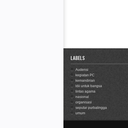
LABELS
Audensi
kegiatan PC
kemandirian
ldii untuk bangsa
lintas agama
nasional
organisasi
seputar purbalingga
umum