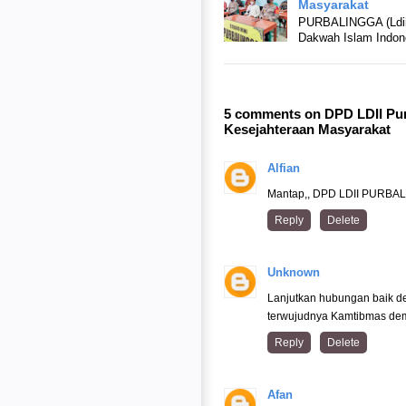
Masyarakat
PURBALINGGA (Ldiip
Dakwah Islam Indone
5 comments on DPD LDII Purb
Kesejahteraan Masyarakat
Alfian
Mantap,, DPD LDII PURBALI
Reply
Delete
Unknown
Lanjutkan hubungan baik de
terwujudnya Kamtibmas dem
Reply
Delete
Afan