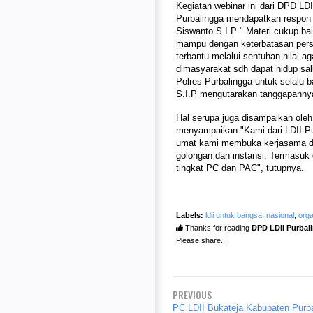
Kegiatan webinar ini dari DPD LD
Purbalingga mendapatkan respon 
Siswanto S.I.P " Materi cukup ba
mampu dengan keterbatasan person
terbantu melalui sentuhan nilai
dimasyarakat sdh dapat hidup sa
Polres Purbalingga untuk selalu 
S.I.P mengutarakan tanggapannya 
Hal serupa juga disampaikan ole
menyampaikan "Kami dari LDII Pu
umat kami membuka kerjasama de
golongan dan instansi. Termasuk 
tingkat PC dan PAC", tutupnya.
Labels:
ldii untuk bangsa
,
nasional
,
orga
Thanks for reading
DPD LDII Purbali
Please share...!
PREVIOUS
PC LDII Bukateja Kabupaten Purb