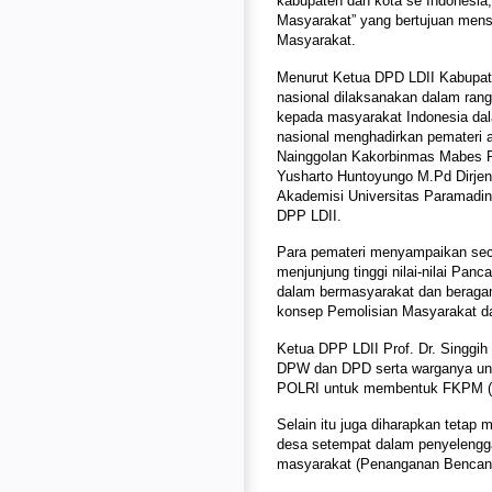
kabupaten dan kota se Indonesia,
Masyarakat” yang bertujuan menso
Masyarakat.
Menurut Ketua DPD LDII Kabupate
nasional dilaksanakan dalam ran
kepada masyarakat Indonesia da
nasional menghadirkan pemateri a
Nainggolan Kakorbinmas Mabes Pol
Yusharto Huntoyungo M.Pd Dirjen
Akademisi Universitas Paramadina
DPP LDII.
Para pemateri menyampaikan seca
menjunjung tinggi nilai-nilai Pa
dalam bermasyarakat dan beragam
konsep Pemolisian Masyarakat dan
Ketua DPP LDII Prof. Dr. Singgi
DPW dan DPD serta warganya unt
POLRI untuk membentuk FKPM (F
Selain itu juga diharapkan tetap 
desa setempat dalam penyelengga
masyarakat (Penanganan Bencana,