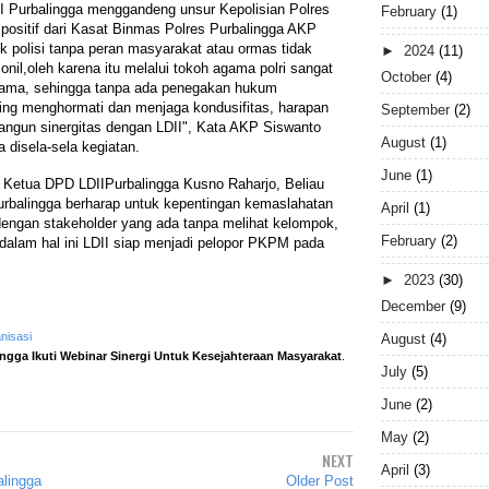
II Purbalingga menggandeng unsur Kepolisian Polres
February
(1)
positif dari Kasat Binmas Polres Purbalingga AKP
ik polisi tanpa peran masyarakat atau ormas tidak
►
2024
(11)
il,oleh karena itu melalui tokoh agama polri sangat
October
(4)
 agama, sehingga tanpa ada penegakan hukum
ling menghormati dan menjaga kondusifitas, harapan
September
(2)
bangun sinergitas dengan LDII", Kata AKP Siswanto
August
(1)
disela-sela kegiatan.
June
(1)
h Ketua DPD LDIIPurbalingga Kusno Raharjo, Beliau
rbalingga berharap untuk kepentingan kemaslahatan
April
(1)
ngan stakeholder yang ada tanpa melihat kelompok,
February
(2)
dalam hal ini LDII siap menjadi pelopor PKPM pada
►
2023
(30)
December
(9)
nisasi
August
(4)
ngga Ikuti Webinar Sinergi Untuk Kesejahteraan Masyarakat
.
July
(5)
June
(2)
May
(2)
NEXT
April
(3)
alingga
Older Post