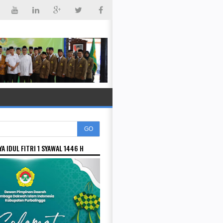
GO
A IDUL FITRI 1 SYAWAL 1446 H