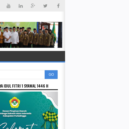
GO
A IDUL FITRI 1 SYAWAL 1446 H