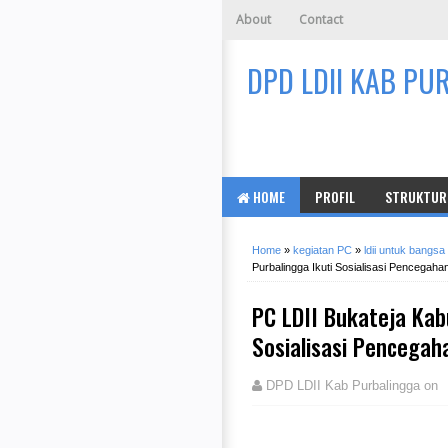
About
Contact
DPD LDII KAB PU
HOME
PROFIL
STRUKTUR 
Home
»
kegiatan PC
»
ldii untuk bangsa
Purbalingga Ikuti Sosialisasi Pencegahan
PC LDII Bukateja Kab
Sosialisasi Pencegaha
DPD LDII Kab Purbalingga
on