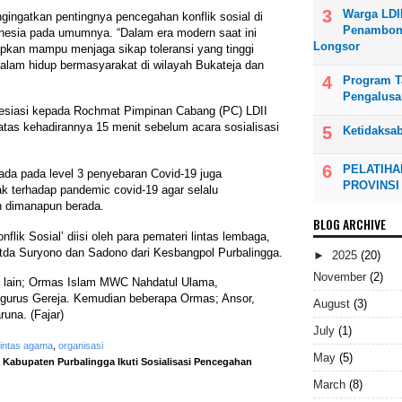
Warga LDI
gingatkan pentingnya pencegahan konflik sosial di
Penambong
nesia pada umumnya. “Dalam era modern saat ini
Longsor
pkan mampu menjaga sikap toleransi yang tinggi
alam hidup bermasyarakat di wilayah Bukateja dan
Program Ta
Pengalusa
resiasi kepada Rochmat Pimpinan Cabang (PC) LDII
tas kehadirannya 15 menit sebelum acara sosialisasi
Ketidaksa
PELATIHA
erada pada level 3 penyebaran Covid-19 juga
PROVINSI
 terhadap pandemic covid-19 agar selalu
n dimanapun berada.
BLOG ARCHIVE
flik Sosial’ diisi oleh para pemateri lintas lembaga,
Letda Suryono dan Sadono dari Kesbangpol Purbalingga.
►
2025
(20)
November
(2)
ra lain; Ormas Islam MWC Nahdatul Ulama,
urus Gereja. Kemudian beberapa Ormas; Ansor,
August
(3)
una. (Fajar)
July
(1)
lintas agama
,
organisasi
May
(5)
a Kabupaten Purbalingga Ikuti Sosialisasi Pencegahan
March
(8)