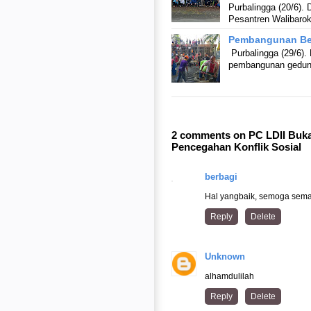
Purbalingga (20/6).
Pesantren Walibar
Pembangunan Ber
Purbalingga (29/6).
pembangunan gedun
2 comments on PC LDII Bukat
Pencegahan Konflik Sosial
berbagi
Hal yangbaik, semoga semak
Reply
Delete
Unknown
alhamdulilah
Reply
Delete