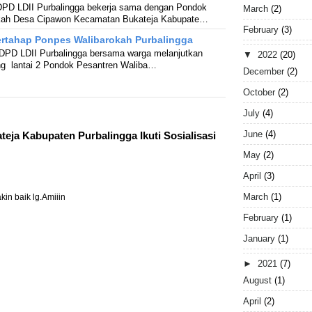
 DPD LDII Purbalingga bekerja sama dengan Pondok
March
(2)
okah Desa Cipawon Kecamatan Bukateja Kabupate…
February
(3)
tahap Ponpes Walibarokah Purbalingga
 DPD LDII Purbalingga bersama warga melanjutkan
▼
2022
(20)
g lantai 2 Pondok Pesantren Waliba…
December
(2)
October
(2)
July
(4)
June
(4)
eja Kabupaten Purbalingga Ikuti Sosialisasi
May
(2)
April
(3)
March
(1)
in baik lg.Amiiin
February
(1)
January
(1)
►
2021
(7)
August
(1)
April
(2)