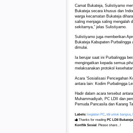
Camat Bukateja, Sulistiyarno men
Bukateja secara khusus dan Indo
warga kecamatan Bukateja dihara
saling menjaga saling mengalah d
sekitarnya,” jelas Sulistiyarno.
Sulistiyarno juga memberikan Ap
Bukateja Kabupaten Purbalingga a
dimulai.
Ia berujar saat ini Purbalingga b
mengingatkan kepada semua pihak
melaksanakan protokol kesehata
Acara ‘Sosialisasi Pencegahan Kon
antara lain: Kodim Purbalingga 
Hadir dalam acara tersebut anta
Muhammadiyah, PC LDII dan peng
Pemuda Pancasila dan Karang Tar
Labels:
kegiatan PC
,
ldii untuk bangsa
,
Thanks for reading
PC LDII Bukatej
Konflik Sosial
. Please share...!