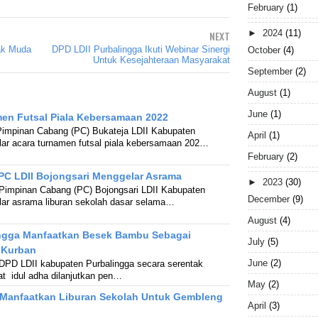
February
(1)
►
2024
(11)
NEXT
nak Muda
DPD LDII Purbalingga Ikuti Webinar Sinergi
October
(4)
Untuk Kesejahteraan Masyarakat
September
(2)
August
(1)
June
(1)
men Futsal Piala Kebersamaan 2022
 Pimpinan Cabang (PC) Bukateja LDII Kabupaten
April
(1)
ar acara turnamen futsal piala kebersamaan 202…
February
(2)
PC LDII Bojongsari Menggelar Asrama
►
2023
(30)
 Pimpinan Cabang (PC) Bojongsari LDII Kabupaten
December
(9)
lar asrama liburan sekolah dasar selama…
August
(4)
ingga Manfaatkan Besek Bambu Sebagai
July
(5)
 Kurban
June
(2)
 DPD LDII kabupaten Purbalingga secara serentak
t idul adha dilanjutkan pen…
May
(2)
a Manfaatkan Liburan Sekolah Untuk Gembleng
April
(3)