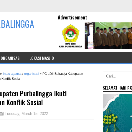
Advertisement
RBALINGGA
ORGANISASI
LOKASI MASJID
»
lintas agama
»
organisasi
»
PC LDII Bukateja Kabupaten
 Konflik Sosial
SELAMAT HARI RAY
upaten Purbalingga Ikuti
n Konflik Sosial
Tuesday, March 15, 2022