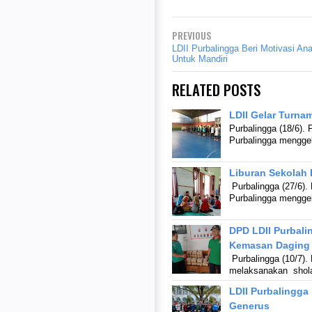
PREVIOUS
LDII Purbalingga Beri Motivasi A
Untuk Mandiri
RELATED POSTS
LDII Gelar Turna
Purbalingga (18/6).
Purbalingga menggel
Liburan Sekolah 
Purbalingga (27/6).
Purbalingga mengge
DPD LDII Purbal
Kemasan Daging
Purbalingga (10/7).
melaksanakan shola
LDII Purbalingg
Generus