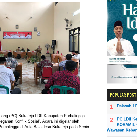
POPULAR POST
Dakwah LD
abang (PC) Bukateja LDII Kabupaten Purbalingga
PC LDII K
gahan Konflik Sosial”. Acara ini digelar oleh
KORAMIL 0
rbalingga di Aula Balaidesa Bukateja pada Senin
Wawasan Keba