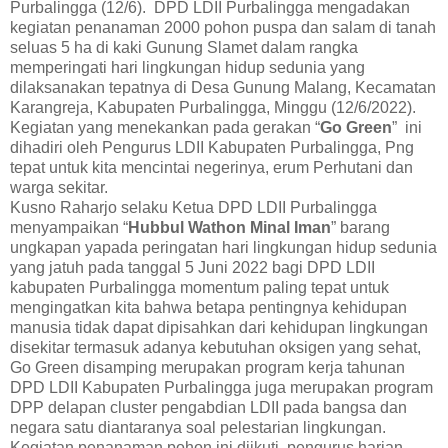
Purbalingga (12/6). DPD LDII Purbalingga mengadakan
kegiatan penanaman 2000 pohon puspa dan salam di tanah
seluas 5 ha di kaki Gunung Slamet dalam rangka
memperingati hari lingkungan hidup sedunia yang
dilaksanakan tepatnya di Desa Gunung Malang, Kecamatan
Karangreja, Kabupaten Purbalingga, Minggu (12/6/2022).
Kegiatan yang menekankan pada gerakan “
Go Green
” ini
dihadiri oleh Pengurus LDII Kabupaten Purbalingga, Png
tepat untuk kita mencintai negerinya, erum Perhutani dan
warga sekitar.
Kusno Raharjo selaku Ketua DPD LDII Purbalingga
menyampaikan “
Hubbul Wathon Minal Iman
” barang
ungkapan yapada peringatan hari lingkungan hidup sedunia
yang jatuh pada tanggal 5 Juni 2022 bagi DPD LDII
kabupaten Purbalingga momentum paling tepat untuk
mengingatkan kita bahwa betapa pentingnya kehidupan
manusia tidak dapat dipisahkan dari kehidupan lingkungan
disekitar termasuk adanya kebutuhan oksigen yang sehat,
Go Green disamping merupakan program kerja tahunan
DPD LDII Kabupaten Purbalingga juga merupakan program
DPP delapan cluster pengabdian LDII pada bangsa dan
negara satu diantaranya soal pelestarian lingkungan.
Kegiatan penanaman pohon ini diikuti pengurus harian