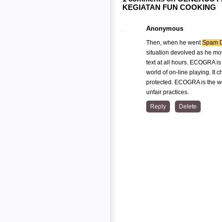
KEGIATAN FUN COOKING
Anonymous
Then, when he went
Spam D
situation devolved as he mov
text at all hours. ECOGRA is
world of on-line playing. It 
protected. ECOGRA is the w
unfair practices.
Reply
Delete