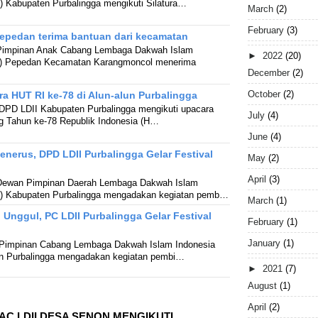
) Kabupaten Purbalingga mengikuti Silatura…
March
(2)
February
(3)
epedan terima bantuan dari kecamatan
. Pimpinan Anak Cabang Lembaga Dakwah Islam
►
2022
(20)
I) Pepedan Kecamatan Karangmoncol menerima
December
(2)
October
(2)
ra HUT RI ke-78 di Alun-alun Purbalingga
 DPD LDII Kabupaten Purbalingga mengikuti upacara
July
(4)
ng Tahun ke-78 Republik Indonesia (H…
June
(4)
nerus, DPD LDII Purbalingga Gelar Festival
May
(2)
April
(3)
. Dewan Pimpinan Daerah Lembaga Dakwah Islam
I) Kabupaten Purbalingga mengadakan kegiatan pemb…
March
(1)
 Unggul, PC LDII Purbalingga Gelar Festival
February
(1)
January
(1)
. Pimpinan Cabang Lembaga Dakwah Islam Indonesia
n Purbalingga mengadakan kegiatan pembi…
►
2021
(7)
August
(1)
April
(2)
AC LDII DESA SENON MENGIKUTI