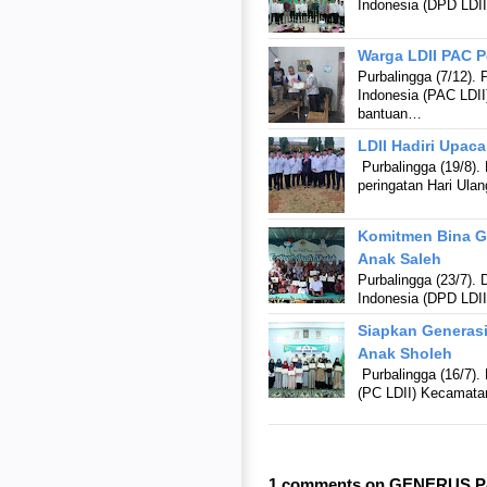
Indonesia (DPD LDII
Warga LDII PAC P
Purbalingga (7/12)
Indonesia (PAC LDI
bantuan…
LDII Hadiri Upaca
Purbalingga (19/8).
peringatan Hari Ula
Komitmen Bina Ge
Anak Saleh
Purbalingga (23/7)
Indonesia (DPD LDI
Siapkan Generasi
Anak Sholeh
Purbalingga (16/7)
(PC LDII) Kecamata
1 comments on GENERUS P