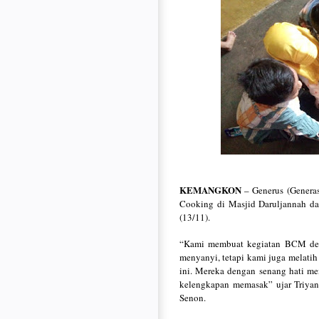
KEMANGKON
– Generus (Genera
Cooking di Masjid Daruljannah d
(13/11).
“Kami membuat kegiatan BCM deng
menyanyi, tetapi kami juga melat
ini. Mereka dengan senang hati m
kelengkapan memasak” ujar Triya
Senon.