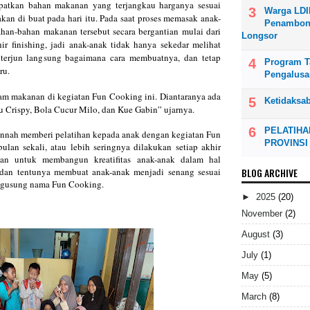
apatkan bahan makanan yang terjangkau harganya sesuai
Warga LDI
an di buat pada hari itu. Pada saat proses memasak anak-
Penambong
han-bahan makanan tersebut secara bergantian mulai dari
Longsor
 finishing, jadi anak-anak tidak hanya sekedar melihat
terjun langsung bagaimana cara membuatnya, dan t
etap
Program Ta
ru.
Pengalusa
m makanan di kegiatan Fun Cooking ini. Diantaranya ada
Ketidaksa
u Crispy, Bola Cucur Milo, dan Kue Gabin” ujarnya.
PELATIHA
nnah memberi pelatihan kepada anak dengan kegiatan Fun
PROVINSI
ulan sekali, atau lebih seringnya dilakukan setiap akhir
juan untuk membangun kreatifitas anak-anak dalam hal
BLOG ARCHIVE
dan tentunya membuat anak-anak menjadi senang sesuai
ngusung nama Fun Cooking.
►
2025
(20)
November
(2)
August
(3)
July
(1)
May
(5)
March
(8)