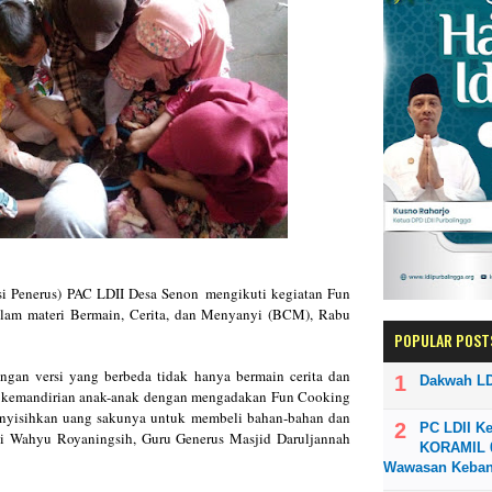
si Penerus)
PAC
LDII Desa Senon
mengikuti kegiatan Fun
alam materi Bermain, Cerita, dan Menyanyi (BCM), Rabu
POPULAR POST
an versi yang berbeda tidak hanya bermain cerita dan
Dakwah LD
ih kemandirian anak-anak dengan mengadakan Fun Cooking
enyisihkan uang sakunya untuk membeli bahan-bahan dan
PC LDII K
ni Wahyu Royaningsih, Guru Generus Masjid Daruljannah
KORAMIL 0
Wawasan Keba